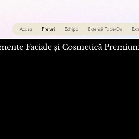
Acasa
Preturi
Echipa
Extensii Tape-On
Ext
mente Faciale și Cosmetică Premiu