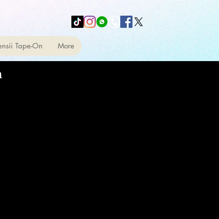
ensii Tape-On
More
m